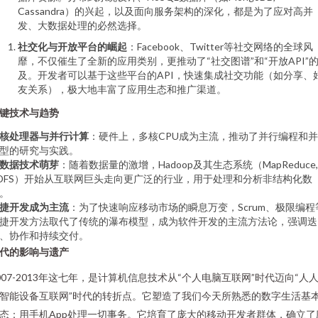
Cassandra）的兴起，以及面向服务架构的深化，都是为了应对高并
发、大数据处理的必然选择。
社交化与开放平台的崛起
：Facebook、Twitter等社交网络的全球风
靡，不仅催生了全新的应用类别，更推动了“社交图谱”和“开放API”
及。开发者可以基于这些平台的API，快速集成社交功能（如分享、
友关系），极大地丰富了应用生态和推广渠道。
键技术与趋势
核处理器与并行计算
：硬件上，多核CPU成为主流，推动了并行编程和
型的研究与实践。
数据技术萌芽
：随着数据量的激增，Hadoop及其生态系统（MapReduce,
DFS）开始从互联网巨头走向更广泛的行业，用于处理和分析非结构化数
。
捷开发成为主流
：为了快速响应移动市场的瞬息万变，Scrum、极限编程
捷开发方法取代了传统的瀑布模型，成为软件开发的主流方法论，强调迭
、协作和持续交付。
代的影响与遗产
007-2013年这七年，是计算机信息技术从“个人电脑互联网”时代迈向“人
智能设备互联网”时代的转折点。它塑造了我们今天所熟悉的数字生活基
态：用手机App处理一切事务。它培育了庞大的移动开发者群体，确立了