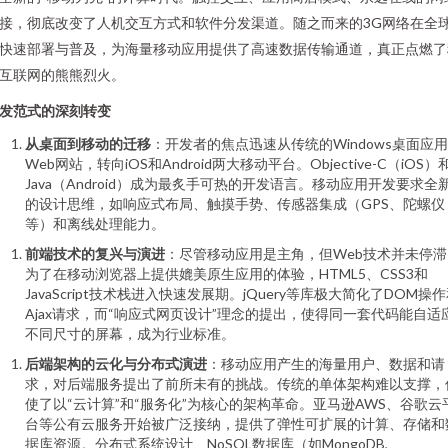
接，彻底改变了人机交互方式和软件分发渠道。随之而来的3G网络在全
快速部署与普及，为海量移动应用提供了高速数据传输通道，真正点燃了
互联网的熊熊烈火。
发范式的深刻转变
从桌面到移动的迁移
：开发者的焦点迅速从传统的Windows桌面应
Web网站，转向iOS和Android两大移动平台。Objective-C（iOS）
Java（Android）成为最炙手可热的开发语言。移动应用开发要求全
的设计思维，如响应式布局、触摸手势、传感器集成（GPS、陀螺仪
等）和离线处理能力。
前端技术的复兴与演进
：尽管移动应用是主角，但Web技术并未停滞
为了在移动浏览器上提供媲美原生应用的体验，HTML5、CSS3和
JavaScript技术栈进入快速发展期。jQuery等库极大简化了DOM操
Ajax请求，而“响应式网页设计”理念的提出，使得同一套代码能自适
不同尺寸的屏幕，成为行业标准。
后端架构的云化与分布式演进
：移动应用产生的海量用户、数据和请
求，对后端服务提出了前所未有的挑战。传统的单体架构难以支撑，
使了以“云计算”和“服务化”为核心的架构革命。亚马逊AWS、谷歌云
台等公有云服务开始被广泛接纳，提供了弹性可扩展的计算、存储和
据库资源。分布式系统设计、NoSQL数据库（如MongoDB,