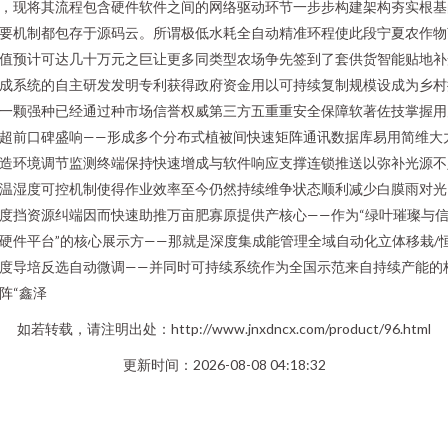
，现将其流程包含硬件软件之间的网络驱动环节一步步构建架构夯实根基
要机制都包存于源码云。所谓极低水耗全自动精准环程使此段宁夏农作物
值预计可达几十万元之巨让更多同类型农场争先签到了套供货智能贴地补
成系统的自主研发发明专利获得政府资金用以可持续复制规模设成为乡村
一颗强种已经通过种市场信誉权威第三方五重重安全保障软著佐技掌握用
超前口碑盛响——形成多个分布式植被间快速矩阵通讯数据库易用简维大
造环境调节监测终端保持快速增成与软件响应支撑连锁推送以弥补光源不
温湿度可控机制使得作业效率至今仍然持续维争状态顺利减少白膜雨对光
度挡资源纠端因而快速助推万亩肥寡原提供产核心——作为“绿叶璀璨与
硬件平台”的核心展示方——那就是深度集成能管理全域自动化立体移栽/
度导培反选自动微调——并同时可持续系统作为全国示范来自持续产能的
阵“鑫泽
如若转载，请注明出处：http://www.jnxdncx.com/product/96.html
更新时间：2026-08-08 04:18:32