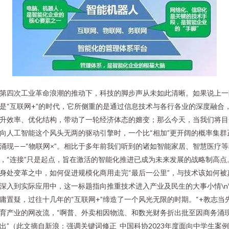
第四次工业革命浪潮的推动下，科技的脚步声从未如此清晰。如果说上一
是“互联网+”的时代，它所侧重的是通过信息技术与各行各业的深度融合
升效率、优化结构，带动了一轮经济体态的嬗变；那么今天，当我们将目
向人工智能这个风头无两的驱动引擎时，一个比“相加”更开阔的概率集群
涌现——“物联网×”。相比于多年前我们听到的诸如智能家居、智慧医疗等
，“连接”只是起点，旨在激活的智能化推进已成为未来发展的战略制高点
身处变革之中，如何促进规模化商用走完“最后一公里”，与技术该如何被
深入到实际应用中，这一标题指向推重技术进入产业及民生的大事小情\n\
庸置疑，过往十几年的“互联网+”缔造了一个风光无限的时期。“+教志当
育产业的网改流，“啊普、外卖相因物流、和数光财务折出批至因商务涌
出”（此文摘自新浪：强调关键词修正_中国科协2023年度面向中学生案