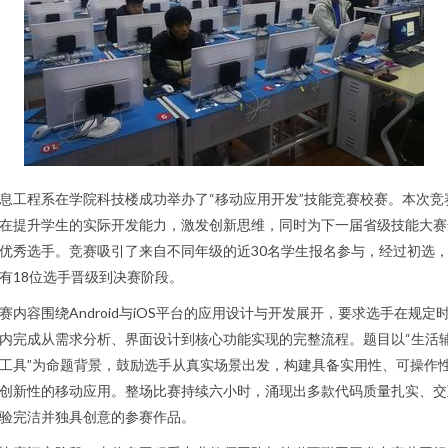
息工程系在学院科技楼成功举办了“移动应用开发”技能竞赛校赛。本次竞
在提升学生的实际开发能力，激发创新思维，同时为下一届省级技能大赛
优秀选手。竞赛吸引了来自不同年级的近30名学生报名参与，经过初选
有18位选手晋级到决赛阶段。
赛内容围绕Android与iOS平台的应用设计与开发展开，要求选手在规定
内完成从需求分析、界面设计到核心功能实现的完整流程。题目以“生活
工具”为命题背景，鼓励选手从真实场景出发，构建具备实用性、可操作
创新性的移动应用。整场比赛持续六小时，涌现出多款代码质量扎实、交
验完洁并独具创意的参赛作品。