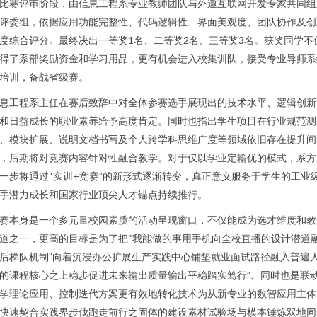
比赛评审阶段，由信息工程系专业教师团队与外邀互联网开发专家共同组
评委组，依据应用功能完整性、代码逻辑性、界面美观度、团队协作及创
度综合评分。最终决出一等奖1名、二等奖2名、三等奖3名。获奖同学不
得了系部奖励资金和学习用品，更有机会进入校集训队，接受专业导师系
培训，备战省级赛。
息工程系主任在赛后致辞中对全体参赛选手展现出的技术水平、逻辑创新
和日益成长的职业素养给予高度肯定。同时也指出学生项目在行业规范测
、模块扩展、说明文档书写及个人跨学科思维广度等领域依旧存在提升间
，后期将对竞赛内容针对性融合教学。对于仅以学业定输优的模式，系方
一步将通过“实训+竞赛”的新形式逐渐转变，真正意义服务于学生的工业
手潜力成长和国家行业顶尖人才锚点持续推行。
赛本身是一个多元量校园素质的活动呈现窗口，不仅能成为选才维度和教
道之一，更高的目标是为了把“我能做的事用手机向全校直播的设计潜道
后梯队机制”向着沉浸办公扩展生产实践中心铺垫就业面试路径融入普遍
的课程核心之上稳步促进未来输出质量输出平稳踏实笃行”。同时也是联
学理论应用、控制迭代方案更有效地转化技术为从新专业的数智应用主体
快速契合实践界步伐跑走前行之固体的建设素材试验场与模本锤炼双地同